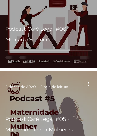
Podcast Café Legal #06 -
Mercado Financeiro
-
2 de set. de 2020
1 min de leitura
Podcast Café Legal #05 -
Maternidade e a Mulher na