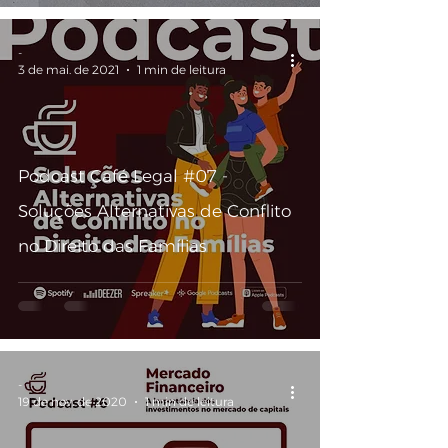
-
3 de mai. de 2021
1 min de leitura
Podcast Café Legal #07 -
Soluções Alternativas de Conflito
no Direito das Famílias
-
19 de nov. de 2020
1 min de leitura