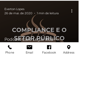
Everton Lopes
26 de mai. de 2020
1 min de leitura
Podcast Café Legal #03 -
Compliance e o Setor Público
Phone
Email
Facebook
Address
Brasileiro
Everton Lopes
28 de abr. de 2020
1 min de leitura