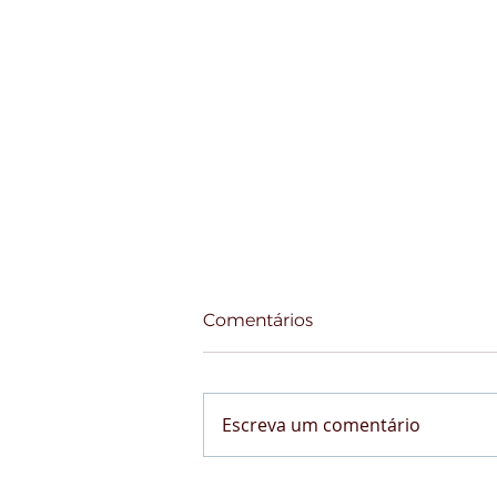
Comentários
Escreva um comentário
STF dá sinais de que