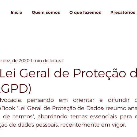
Início
Quem somos
O que fazemos
Precatorios
e dez. de 2020
1 min de leitura
Lei Geral de Proteção 
LGPD)
cacia, pensando em orientar e difundir co
ook "Lei Geral de Proteção de Dados: resumo analít
 de termos", abordando temas essenciais para e
eção de dados pessoais, recentemente em vigor.