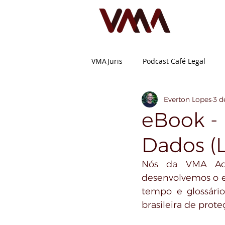
VMAJuris
Podcast Café Legal
Everton Lopes
3 d
eBook - 
Dados (
Nós da VMA Advo
desenvolvemos o eB
tempo e glossário
brasileira de prot